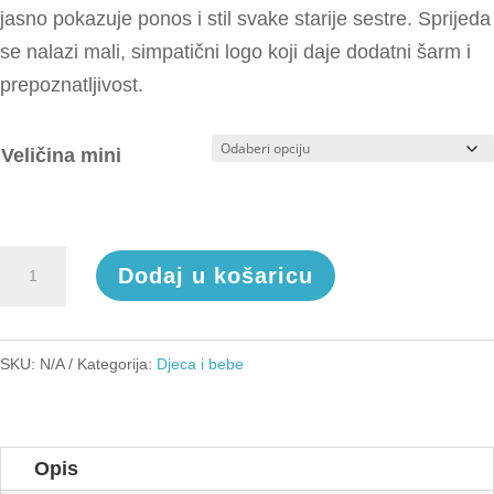
jasno pokazuje ponos i stil svake starije sestre. Sprijeda
se nalazi mali, simpatični logo koji daje dodatni šarm i
prepoznatljivost.
Veličina mini
Cool
Dodaj u košaricu
big
sis
club
SKU:
N/A
Kategorija:
Djeca i bebe
količina
Opis