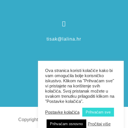

tisak@lalina.hr

Ova stranica koristi kolačiće kako bi
vam omogućila bolje korisničko
iskustvo. Klikom na "Prihvaćam sve"
vi pristajete na korištenje svih
+385976038801
kolačića. Svoj pristanak možete u
svakom trenutku prilagoditi klikom na
"Postavke kolačića".
Postavke kolačića
Prihvaćam sve
Copyright 2026 | Sva prava pridržana |
Lalina
Pročitaj više
Prihvaćam osnovno