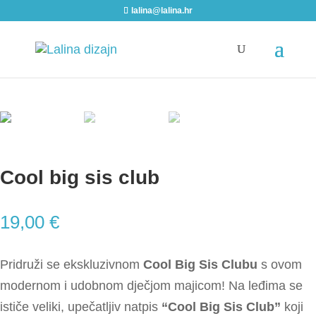
lalina@lalina.hr
Home
/
Djeca i bebe
/ Cool big sis club
Cool big sis club
19,00
€
Pridruži se ekskluzivnom
Cool Big Sis Clubu
s ovom
modernom i udobnom dječjom majicom! Na leđima se
ističe veliki, upečatljiv natpis
“Cool Big Sis Club”
koji