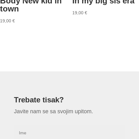
Body New kid in
In my big sis era
town
19,00
€
19,00
€
Trebate tisak?
Javite nam se sa svojim upitom.