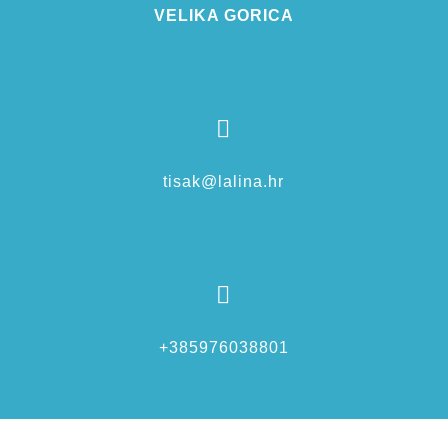
VELIKA GORICA

tisak@lalina.hr

+385976038801