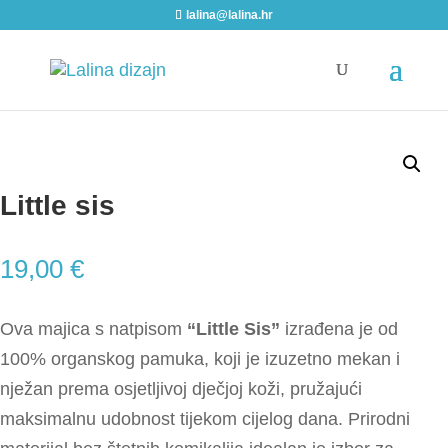
lalina@lalina.hr
Home
/
Djeca i bebe
/ Little sis
Little sis
19,00
€
Ova majica s natpisom
“Little Sis”
izrađena je od
100% organskog pamuka, koji je izuzetno mekan i
nježan prema osjetljivoj dječjoj koži, pružajući
maksimalnu udobnost tijekom cijelog dana. Prirodni