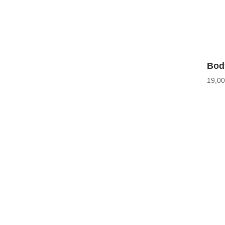
Body
19,0