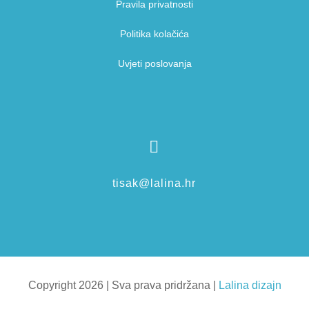
Pravila privatnosti
Politika kolačića
Uvjeti poslovanja

tisak@lalina.hr
Copyright 2026 | Sva prava pridržana |
Lalina dizajn