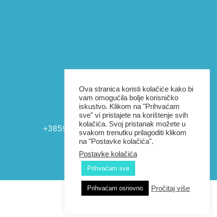
Ova stranica koristi kolačiće kako bi
vam omogućila bolje korisničko

iskustvo. Klikom na "Prihvaćam
sve" vi pristajete na korištenje svih
kolačića. Svoj pristanak možete u
+385976038801
svakom trenutku prilagoditi klikom
na "Postavke kolačića".
Postavke kolačića
Prihvaćam sve
Pročitaj više
Prihvaćam osnovno