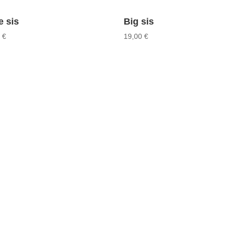
le sis
Big sis
0
€
19,00
€