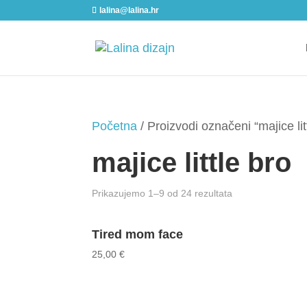
lalina@lalina.hr
Početna
/ Proizvodi označeni “majice lit
majice little bro
Sorted
Prikazujemo 1–9 od 24 rezultata
by
Tired mom face
latest
25,00
€