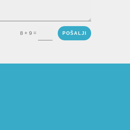
=
8 + 9
POŠALJI