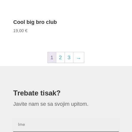
Cool big bro club
19,00
€
1
2
3
→
Trebate tisak?
Javite nam se sa svojim upitom.