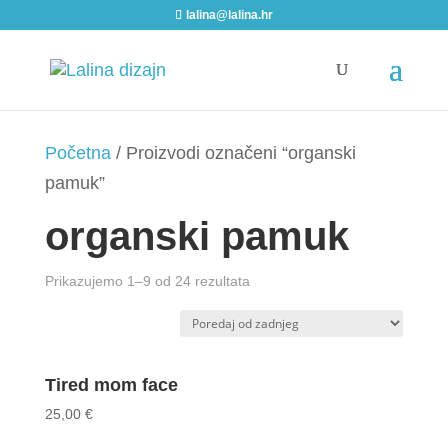
lalina@lalina.hr
Početna
/ Proizvodi označeni “organski
pamuk”
organski pamuk
Sorted
Prikazujemo 1–9 od 24 rezultata
by
latest
Tired mom face
25,00
€