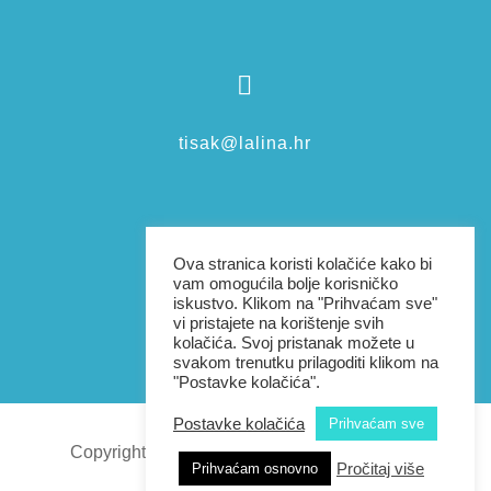

tisak@lalina.hr

Ova stranica koristi kolačiće kako bi
vam omogućila bolje korisničko
iskustvo. Klikom na "Prihvaćam sve"
vi pristajete na korištenje svih
+385976038801
kolačića. Svoj pristanak možete u
svakom trenutku prilagoditi klikom na
"Postavke kolačića".
Postavke kolačića
Prihvaćam sve
Copyright 2026 | Sva prava pridržana |
Lalina
Pročitaj više
Prihvaćam osnovno
dizajn