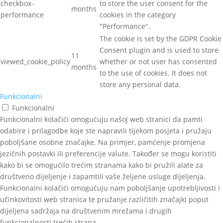
checkbox-
to store the user consent for the
months
performance
cookies in the category
"Performance".
The cookie is set by the GDPR Cookie
Consent plugin and is used to store
11
viewed_cookie_policy
whether or not user has consented
months
to the use of cookies. It does not
store any personal data.
Funkcionalni
Funkcionalni
Funkcionalni kolačići omogućuju našoj web stranici da pamti
odabire i prilagodbe koje ste napravili tijekom posjeta i pružaju
poboljšane osobne značajke. Na primjer, pamćenje promjena
jezičnih postavki ili preferencije valute. Također se mogu koristiti
kako bi se omogućilo trećim stranama kako bi pružili alate za
društveno dijeljenje i zapamtili vaše željene usluge dijeljenja.
Funkcionalni kolačići omogućuju nam poboljšanje upotrebljivosti i
učinkovitosti web stranica te pružanje različitih značajki poput
dijeljena sadržaja na društvenim mrežama i drugih
funkcionalnosti trećih strana.