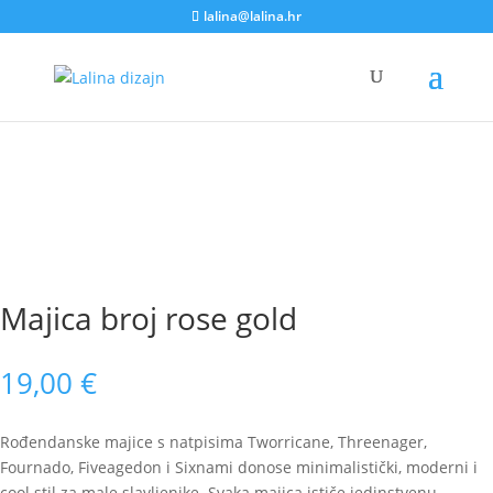
lalina@lalina.hr
Home
/
Djeca i bebe
/ Majica broj rose gold
Majica broj rose gold
19,00
€
Rođendanske majice s natpisima Tworricane, Threenager,
Fournado, Fiveagedon i Sixnami donose minimalistički, moderni i
cool stil za male slavljenike. Svaka majica ističe jedinstvenu