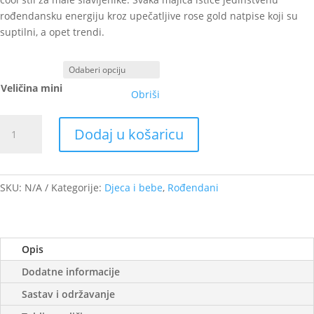
rođendansku energiju kroz upečatljive rose gold natpise koji su
suptilni, a opet trendi.
Veličina mini
Obriši
Majica
Dodaj u košaricu
broj
rose
gold
količina
SKU:
N/A
Kategorije:
Djeca i bebe
,
Rođendani
Opis
Dodatne informacije
Sastav i održavanje