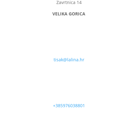
Zavrtnica 14
VELIKA GORICA
tisak@lalina.hr
+385976038801