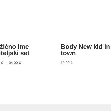
žićno ime
Body New kid in
teljski set
town
0
€
–
104,00
€
19,00
€