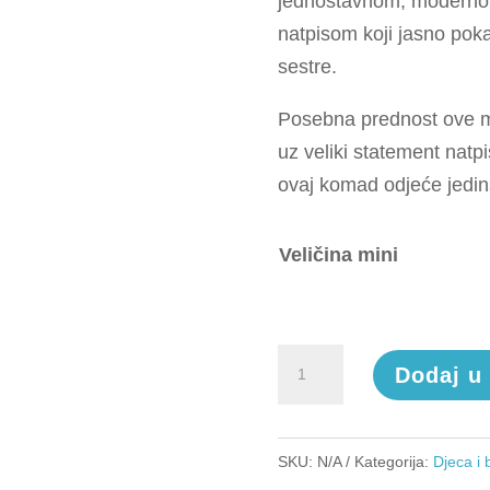
jednostavnom, modernom 
natpisom koji jasno pok
sestre.
Posebna prednost ove m
uz veliki statement natpis
ovaj komad odjeće jedin
Veličina mini
Little
Dodaj u
sis
količina
SKU:
N/A
Kategorija:
Djeca i