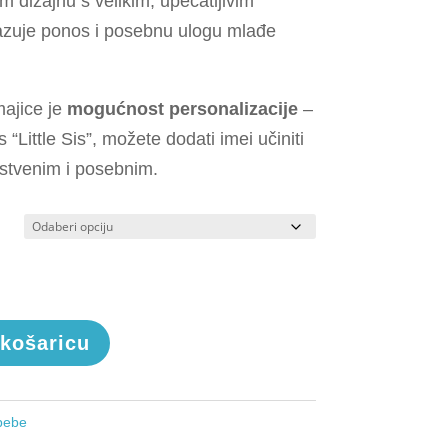
dizajnu s velikim, upečatljivim
azuje ponos i posebnu ulogu mlađe
ajice je
mogućnost personalizacije
–
 “Little Sis”, možete dodati imei učiniti
stvenim i posebnim.
 košaricu
 bebe