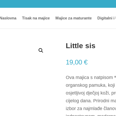
Naslovna
Tisak na majice
Majice za maturante
Digitalni i
Little sis
19,00
€
Ova majica s natpisom
organskog pamuka, koji 
osjetljivoj dječjoj koži
cijelog dana. Prirodni ma
izbor za najmlađe članove