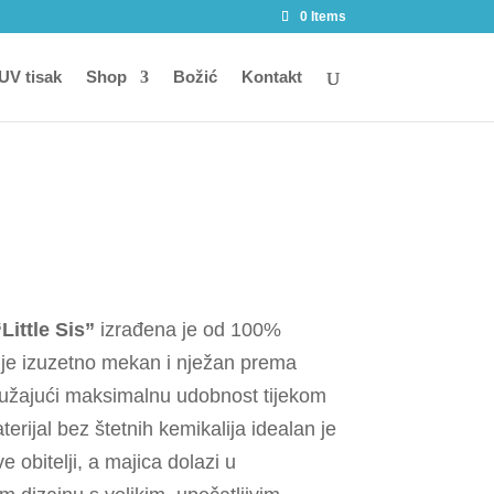
0 Items
 UV tisak
Shop
Božić
Kontakt
“Little Sis”
izrađena je od 100%
je izuzetno mekan i nježan prema
, pružajući maksimalnu udobnost tijekom
terijal bez štetnih kemikalija idealan je
 obitelji, a majica dolazi u