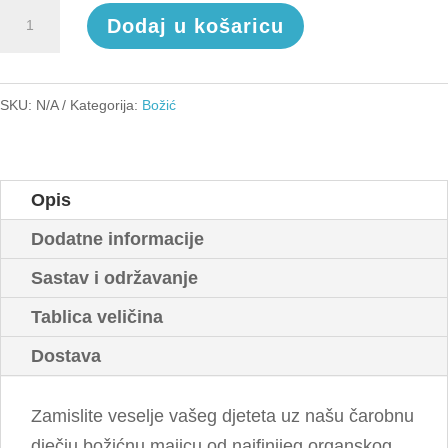
Christmas
Dodaj u košaricu
Squad
količina
SKU:
N/A
Kategorija:
Božić
Opis
Dodatne informacije
Sastav i održavanje
Tablica veličina
Dostava
Zamislite veselje vašeg djeteta uz našu čarobnu
dječju božićnu majicu od najfinijeg organskog