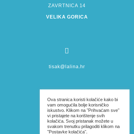
ZAVRTNICA 14
VELIKA GORICA

tisak@lalina.hr

Ova stranica koristi kolačiće kako bi
vam omogućila bolje korisničko
iskustvo. Klikom na "Prihvaćam sve"
vi pristajete na korištenje svih
+385976038801
kolačića. Svoj pristanak možete u
svakom trenutku prilagoditi klikom na
"Postavke kolačića".