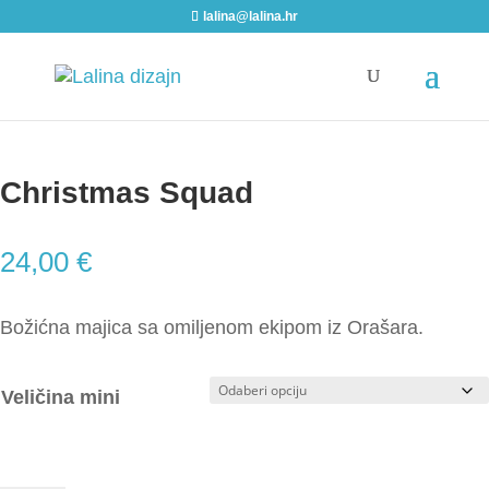
lalina@lalina.hr
Home
/
Božić
/ Christmas Squad
Christmas Squad
24,00
€
Božićna majica sa omiljenom ekipom iz Orašara.
Veličina mini