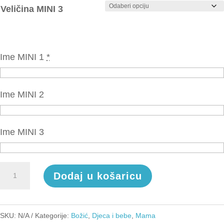
Veličina MINI 3
Ime MINI 1
*
Ime MINI 2
Ime MINI 3
Božićno
Dodaj u košaricu
ime
obiteljski
set
SKU:
N/A
Kategorije:
Božić
,
Djeca i bebe
,
Mama