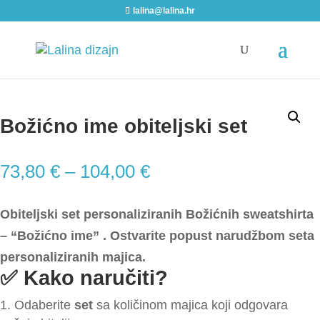
lalina@lalina.hr
Home
/
Božić
/ Božićno ime obiteljski set
Božićno ime obiteljski set
73,80
€
–
104,00
€
Obiteljski set personaliziranih Božićnih sweatshirta
– “Božićno ime” . Ostvarite popust narudžbom seta
personaliziranih majica.
✅
Kako naručiti?
Odaberite
set
sa količinom majica koji odgovara