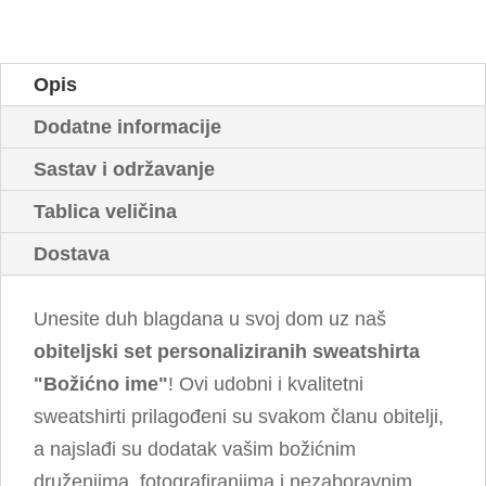
količina
Opis
Dodatne informacije
Sastav i održavanje
Tablica veličina
Dostava
Unesite duh blagdana u svoj dom uz naš
obiteljski set personaliziranih sweatshirta
"Božićno ime"
! Ovi udobni i kvalitetni
sweatshirti prilagođeni su svakom članu obitelji,
a najslađi su dodatak vašim božićnim
druženjima, fotografiranjima i nezaboravnim