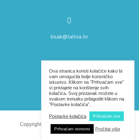

tisak@lalina.hr

Ova stranica koristi kolačiće kako bi
vam omogućila bolje korisničko
iskustvo. Klikom na "Prihvaćam sve"
vi pristajete na korištenje svih
+385976038801
kolačića. Svoj pristanak možete u
svakom trenutku prilagoditi klikom na
"Postavke kolačića".
Postavke kolačića
Prihvaćam sve
Copyright 2026 | Sva prava pridržana |
Lalina
Pročitaj više
Prihvaćam osnovno
dizajn