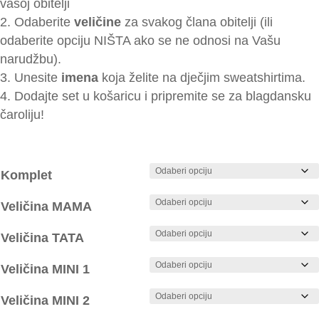
vašoj obitelji
Odaberite
veličine
za svakog člana obitelji (ili
odaberite opciju NIŠTA ako se ne odnosi na Vašu
narudžbu).
Unesite
imena
koja želite na dječjim sweatshirtima.
Dodajte set u košaricu i pripremite se za blagdansku
čaroliju!
Komplet
Veličina MAMA
Veličina TATA
Veličina MINI 1
Veličina MINI 2