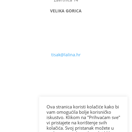
VELIKA GORICA
tisak@lalina.hr
+385976038801
Ova stranica koristi kolačiće kako bi
vam omogućila bolje korisničko
iskustvo. Klikom na "Prihvaćam sve"
vi pristajete na korištenje svih
kolačića. Svoj pristanak možete u