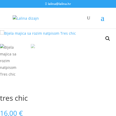
lalina@lalina.hr
Home
/
Ženske majice
/ tres chic
tres chic
16,00
€