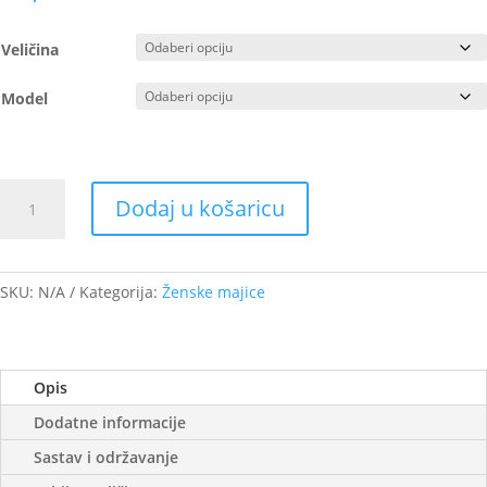
Veličina
Model
tres
Dodaj u košaricu
chic
količina
SKU:
N/A
Kategorija:
Ženske majice
Opis
Dodatne informacije
Sastav i održavanje