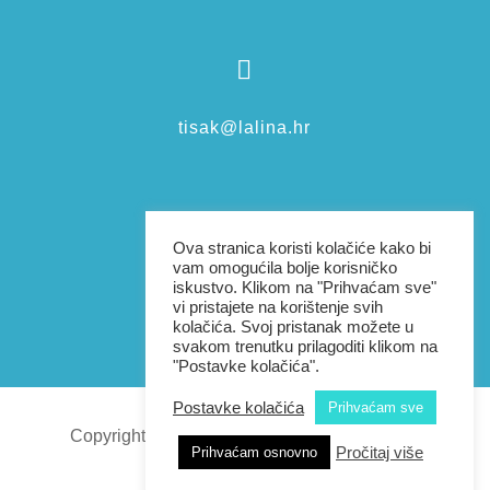

tisak@lalina.hr

Ova stranica koristi kolačiće kako bi
vam omogućila bolje korisničko
iskustvo. Klikom na "Prihvaćam sve"
vi pristajete na korištenje svih
+385976038801
kolačića. Svoj pristanak možete u
svakom trenutku prilagoditi klikom na
"Postavke kolačića".
Postavke kolačića
Prihvaćam sve
Copyright 2026 | Sva prava pridržana |
Lalina
Pročitaj više
Prihvaćam osnovno
dizajn