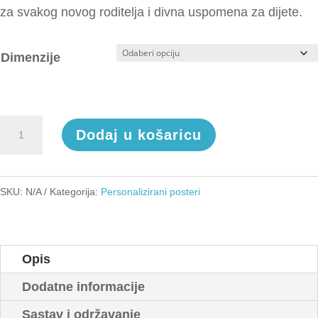
za svakog novog roditelja i divna uspomena za dijete.
Dimenzije
Poster
Dodaj u košaricu
Rođenje
nebesa
količina
SKU:
N/A
Kategorija:
Personalizirani posteri
Opis
Dodatne informacije
Sastav i održavanje