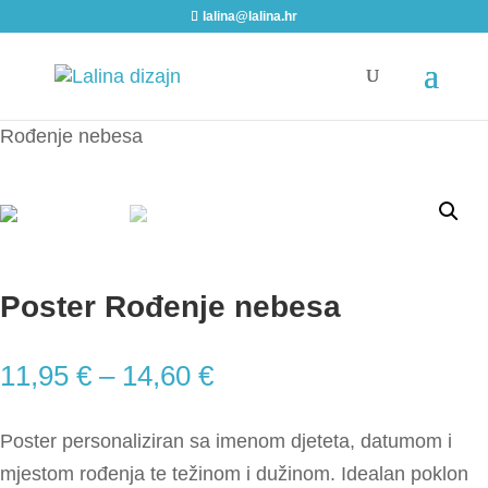
lalina@lalina.hr
Home
/
Posteri
/
Personalizirani posteri
/ Poster
Rođenje nebesa
Poster Rođenje nebesa
11,95
€
–
14,60
€
Poster personaliziran sa imenom djeteta, datumom i
mjestom rođenja te težinom i dužinom. Idealan poklon