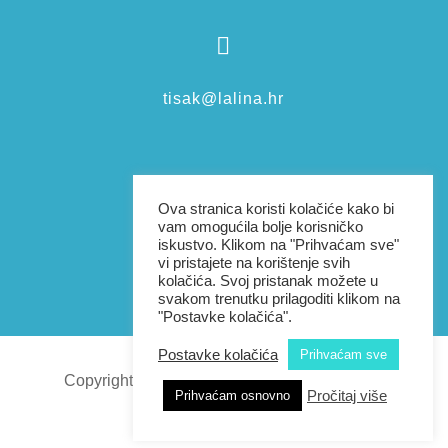

tisak@lalina.hr

Ova stranica koristi kolačiće kako bi
vam omogućila bolje korisničko
iskustvo. Klikom na "Prihvaćam sve"
vi pristajete na korištenje svih
+385976038801
kolačića. Svoj pristanak možete u
svakom trenutku prilagoditi klikom na
"Postavke kolačića".
Postavke kolačića
Prihvaćam sve
Copyright 2026 | Sva prava pridržana |
Lalina
Pročitaj više
Prihvaćam osnovno
dizajn