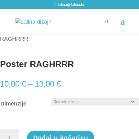
lalina@lalina.hr
Home
/
Posteri
/
Monokromatski posteri
/ Poster
RAGHRRR
Poster RAGHRRR
10,00
€
–
13,00
€
Dimenzije
Poster
Dodaj u košaricu