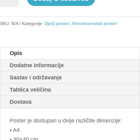
RAGHRRR
količina
SKU:
N/A
Kategorije:
Dječji posteri
,
Monokromatski posteri
Opis
Dodatne informacije
Sastav i održavanje
Tablica veličina
Dostava
Poster je dostupan u dvije različite dimenzije:
• A4
• 30×40 cm