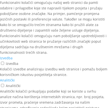
Funkcionalni kolačići omogućuju našoj web stranici da pamti
odabire i prilagodbe koje ste napravili tijekom posjeta i pružaju
poboljšane osobne značajke. Na primjer, pamćenje promjena
jezičnih postavki ili preferencije valute. Također se mogu koristiti
kako bi se omogućilo trećim stranama kako bi pružili alate za
društveno dijeljenje i zapamtili vaše željene usluge dijeljenja.
Funkcionalni kolačići omogućuju nam poboljšanje upotrebljivosti i
učinkovitosti web stranica te pružanje različitih značajki poput
dijeljena sadržaja na društvenim mrežama i drugih
funkcionalnosti trećih strana.
Izvedba
Izvedba
Kolačići izvedbe analiziraju izvedbu web stranice i pomažu boljem
korisničkom iskustvu posjetitelja stranice.
Analitički
Analitički
Analitički kolačići prikupljaju podatke koji se koriste u svrhu
analize načina korištenja internetskih stranica, npr. broj posjeta,
izvor prometa, praćenje vremena zadržavanja na našim
stranicama, određivanje redoslijeda kojim posjetitelj pristupa