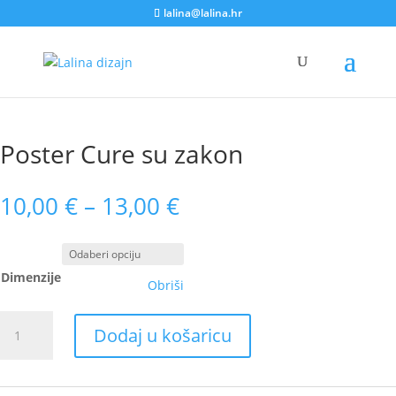
lalina@lalina.hr
Home
/
Posteri
/
Dječji posteri
/ Poster Cure su zakon
Poster Cure su zakon
10,00
€
–
13,00
€
Dimenzije
Obriši
Poster
Dodaj u košaricu
Cure
su
zakon