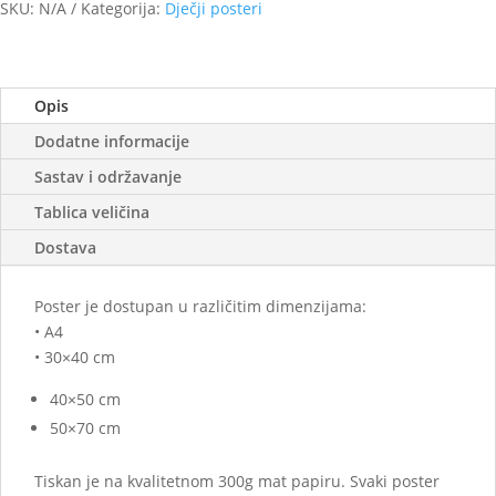
količina
SKU:
N/A
Kategorija:
Dječji posteri
Opis
Dodatne informacije
Sastav i održavanje
Tablica veličina
Dostava
Poster je dostupan u različitim dimenzijama:
• A4
• 30×40 cm
40×50 cm
50×70 cm
Tiskan je na kvalitetnom 300g mat papiru. Svaki poster