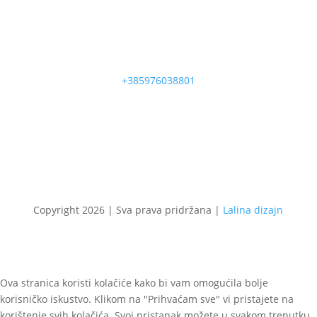
+385976038801
Copyright 2026 | Sva prava pridržana |
Lalina dizajn
Ova stranica koristi kolačiće kako bi vam omogućila bolje
korisničko iskustvo. Klikom na "Prihvaćam sve" vi pristajete na
korištenje svih kolačića. Svoj pristanak možete u svakom trenutku