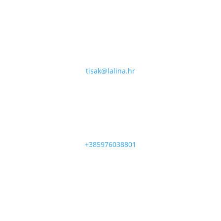
tisak@lalina.hr
+385976038801