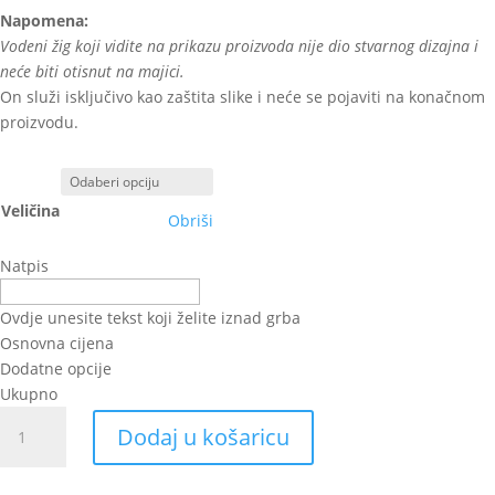
Napomena:
Vodeni žig koji vidite na prikazu proizvoda nije dio stvarnog dizajna i
neće biti otisnut na majici.
On služi isključivo kao zaštita slike i neće se pojaviti na konačnom
proizvodu.
Veličina
Obriši
Natpis
Ovdje unesite tekst koji želite iznad grba
Osnovna cijena
Dodatne opcije
Ukupno
Hrvatski
Dodaj u košaricu
grb
količina