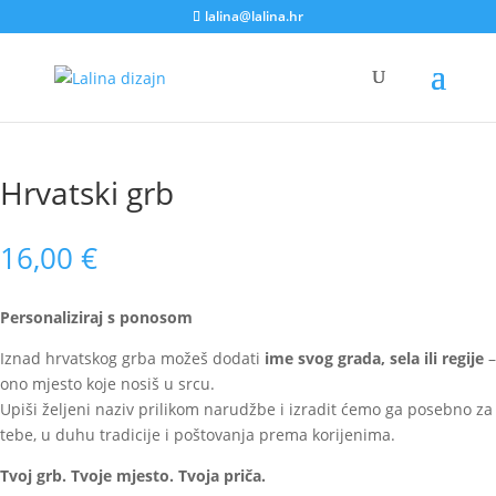
lalina@lalina.hr
Home
/
Muške majice
/ Hrvatski grb
Hrvatski grb
16,00
€
Personaliziraj s ponosom
Iznad hrvatskog grba možeš dodati
ime svog grada, sela ili regije
–
ono mjesto koje nosiš u srcu.
Upiši željeni naziv prilikom narudžbe i izradit ćemo ga posebno za
tebe, u duhu tradicije i poštovanja prema korijenima.
Tvoj grb. Tvoje mjesto. Tvoja priča.