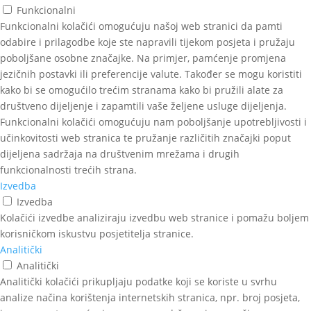
Funkcionalni
Funkcionalni kolačići omogućuju našoj web stranici da pamti
odabire i prilagodbe koje ste napravili tijekom posjeta i pružaju
poboljšane osobne značajke. Na primjer, pamćenje promjena
jezičnih postavki ili preferencije valute. Također se mogu koristiti
kako bi se omogućilo trećim stranama kako bi pružili alate za
društveno dijeljenje i zapamtili vaše željene usluge dijeljenja.
Funkcionalni kolačići omogućuju nam poboljšanje upotrebljivosti i
učinkovitosti web stranica te pružanje različitih značajki poput
dijeljena sadržaja na društvenim mrežama i drugih
funkcionalnosti trećih strana.
Izvedba
Izvedba
Kolačići izvedbe analiziraju izvedbu web stranice i pomažu boljem
korisničkom iskustvu posjetitelja stranice.
Analitički
Analitički
Analitički kolačići prikupljaju podatke koji se koriste u svrhu
analize načina korištenja internetskih stranica, npr. broj posjeta,